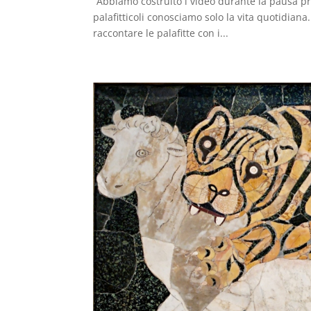
“Abbiamo costruito i video durante la pausa pran
palafitticoli conosciamo solo la vita quotidiana
raccontare le palafitte con i...