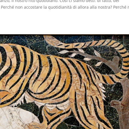
zo, il nostro rito quotidiano. Così ci siamo detti: di fatto, dei
. Perché non accostare la quotidianità di allora alla nostra? Perché