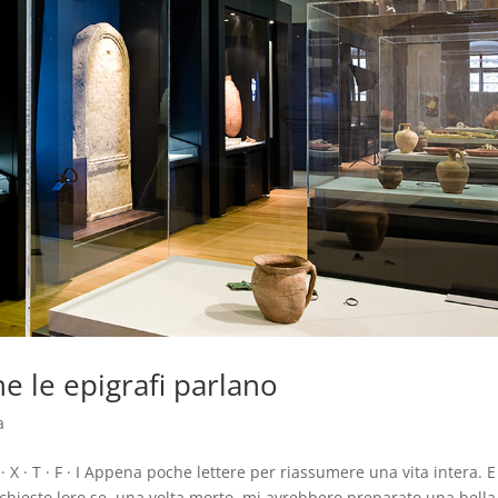
e le epigrafi parlano
a
· X · T · F · I Appena poche lettere per riassumere una vita intera. E
o chiesto loro se, una volta morto, mi avrebbero preparato una bella