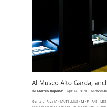
Al Museo Alto Garda, anch
da
Matteo Rapana'
|
Apr 14, 2020
|
ArcheoMi
Gente di Riva M · MUTELLIUS · M · F · FAB · LEG 
che ero stato chiaro con i miei familiari. Avev