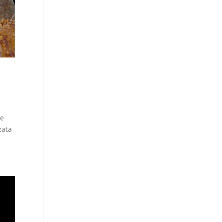
le
zata