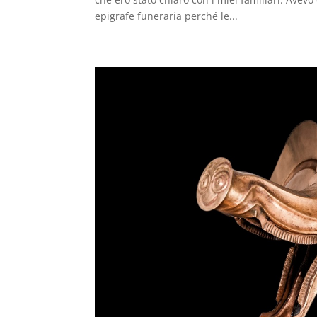
epigrafe funeraria perché le...