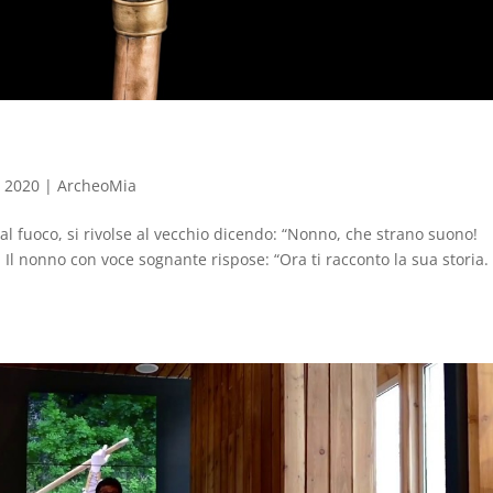
, 2020
|
ArcheoMia
al fuoco, si rivolse al vecchio dicendo: “Nonno, che strano suono!
Il nonno con voce sognante rispose: “Ora ti racconto la sua storia. 