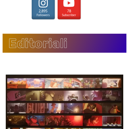
2,895
78
Followers
Subscriber
Editoriali