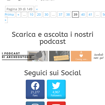
Pagina 39 di 149
«
Prima
«
...
10
20
30
...
37
38
39
40
41
...
5
»
Scarica e ascolta i nostri
podcast
Seguici sui Social
21,277
4,967
Fans
Followers