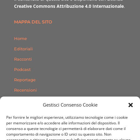
Creative Commons Attribuzione 4.0 Internazionale
.
MAPPA DEL SITO
Home
Editoriali
Racconti
Podcast
Reportage
Recensioni
Consigli
Gestisci Consenso Cookie
Storie
Per fornire le migliori esperienze, utilizziamo tecnologie come i cookie
Contatti
per memorizzare e/o accedere alle informazioni del dispositivo. Il
consenso a queste tecnologie ci permetterà di elaborare dati come il
comportamento di navigazione o ID unici su questo sito. Non
SEGUICI SUI SOCIAL
acconsentire o ritirare il consenso può influire negativamente su alcune