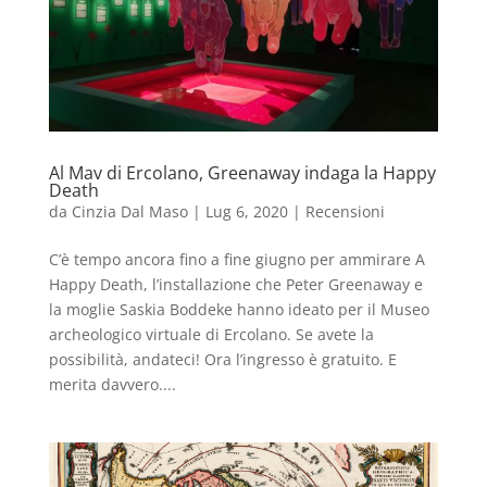
Al Mav di Ercolano, Greenaway indaga la Happy
Death
da
Cinzia Dal Maso
|
Lug 6, 2020
|
Recensioni
C’è tempo ancora fino a fine giugno per ammirare A
Happy Death, l’installazione che Peter Greenaway e
la moglie Saskia Boddeke hanno ideato per il Museo
archeologico virtuale di Ercolano. Se avete la
possibilità, andateci! Ora l’ingresso è gratuito. E
merita davvero....