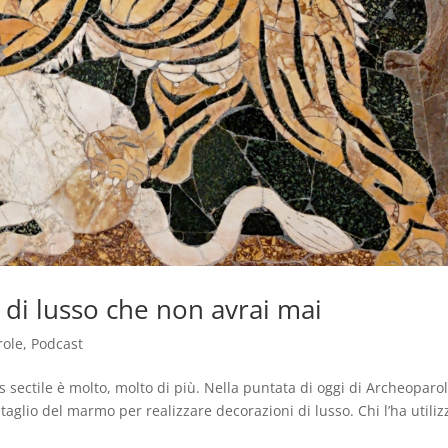
 di lusso che non avrai mai
role
,
Podcast
s sectile è molto, molto di più. Nella puntata di oggi di Archeoparo
taglio del marmo per realizzare decorazioni di lusso. Chi l’ha utiliz