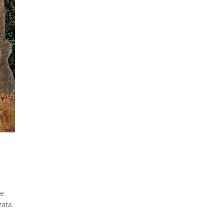
le
zata