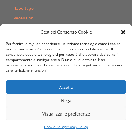
Reportage
Recensioni
Consigli
Gestisci Consenso Cookie
Storie
Per fornire le migliori esperienze, utilizziamo tecnologie come i cookie
Contatti
per memorizzare e/o accedere alle informazioni del dispositivo. Il
consenso a queste tecnologie ci permetterà di elaborare dati come il
comportamento di navigazione o ID unici su questo sito. Non
SEGUICI SUI SOCIAL
acconsentire o ritirare il consenso può influire negativamente su alcune
caratteristiche e funzioni.
Accetta
Nega
© 2020 Sito Web realizzato da
Dimensioni Creative
Visualizza le preferenze
Agenzia Grafica & Web
Cookie Policy
Privacy Policy