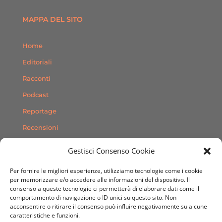
MAPPA DEL SITO
Home
Editoriali
Racconti
Podcast
Reportage
Recensioni
Consigli
Gestisci Consenso Cookie
Storie
Per fornire le migliori esperienze, utilizziamo tecnologie come i cookie
Contatti
per memorizzare e/o accedere alle informazioni del dispositivo. Il
consenso a queste tecnologie ci permetterà di elaborare dati come il
comportamento di navigazione o ID unici su questo sito. Non
SEGUICI SUI SOCIAL
acconsentire o ritirare il consenso può influire negativamente su alcune
caratteristiche e funzioni.