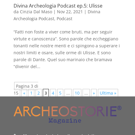
Divina Archeologia Podcast ep.5: Ulisse
da
Cinzia Dal Maso
|
Nov 22, 2021
|
Divina
Archeologia Podcast
,
Podcast
“Fatti non foste a viver come bruti, ma per seguir
virtute e canoscenza”. Sono parole che eccheggiano
tonanti nelle nostre menti e ci spingono a superare i
nostri limiti e osare, sulle orme di Ulisse. E sono
parole di Dante. Quel suo marinaio che bramava
“divenir del...
Pagina 3 di
15
«
1
2
3
4
5
...
10
...
»
Ultima »