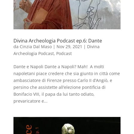
Divina Archeologia Podcast ep.6: Dante
da
Cinzia Dal Maso
|
Nov 29, 2021
|
Divina
Archeologia Podcast
,
Podcast
Dante e Napoli Dante a Napoli? Mah! A molti
napoletani piace credere che sia giunto in città come
ambasciatore di Firenze presso Carlo II d’Angiò, e
persino che assistette all’elezione pontificia di
Bonifacio VIII, il papa da lui tanto odiato,
prevaricatore e...