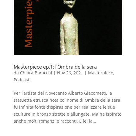
Masterpiece ep.1: l’Ombra della sera
da
Chiara Boracchi
|
Nov 26, 2021
|
Masterpiece
,
Podcast
Per l’artista del Novecento Alberto Giacometti, la
statuetta etrusca nota col nome di Ombra della sera
fu infinita fonte d’ispirazione per realizzare le sue
sculture in bronzo strette e allungate. Ma ha ispirato
anche molti romanzi e racconti. È lei la...