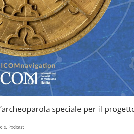
’archeoparola speciale per il progett
ole
,
Podcast