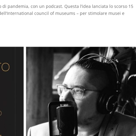
di pandemia, con un podcast. Questa l’idea lanciata lo scorso 15
 dell’International council of museums – per stimolare musei e