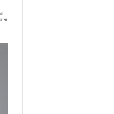
 di
orrei