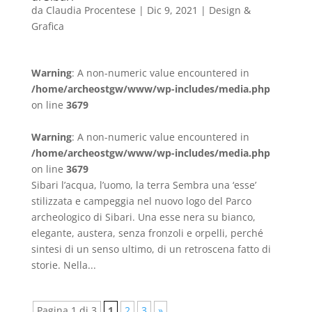
da
Claudia Procentese
|
Dic 9, 2021
|
Design &
Grafica
Warning
: A non-numeric value encountered in
/home/archeostgw/www/wp-includes/media.php
on line
3679
Warning
: A non-numeric value encountered in
/home/archeostgw/www/wp-includes/media.php
on line
3679
Sibari l’acqua, l’uomo, la terra Sembra una ‘esse’
stilizzata e campeggia nel nuovo logo del Parco
archeologico di Sibari. Una esse nera su bianco,
elegante, austera, senza fronzoli e orpelli, perché
sintesi di un senso ultimo, di un retroscena fatto di
storie. Nella...
Pagina 1 di 3
1
2
3
»