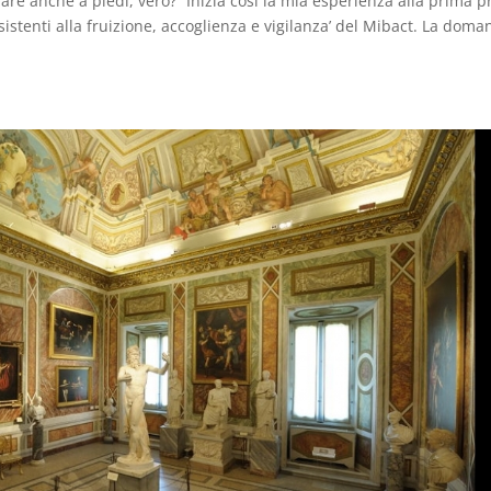
dare anche a piedi, vero?” Inizia così la mia esperienza alla prima p
ssistenti alla fruizione, accoglienza e vigilanza’ del Mibact. La dom