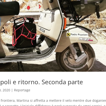
epoli e ritorno. Seconda parte
, 2020
|
Reportage
a frontiera, Martina si affretta a mettere il velo mentre due doganier
e sospetto. L’iniziale diffidenza è però superata da ampi sorrisi, e