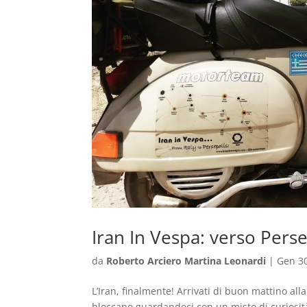
Iran In Vespa: verso Pers
da
Roberto Arciero Martina Leonardi
|
Gen 30
L’Iran, finalmente! Arrivati di buon mattino all
bloccano guardandoci con un misto di curiosità 