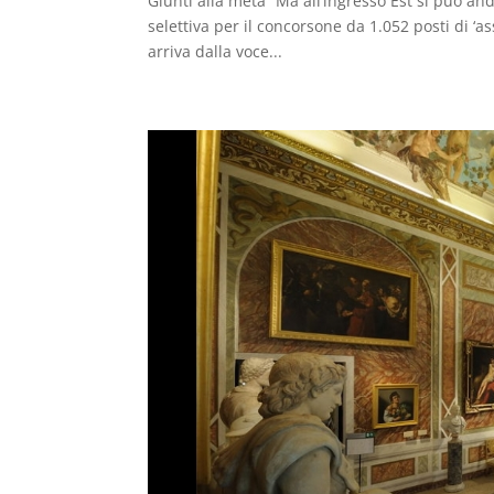
Giunti alla meta “Ma all’ingresso Est si può an
selettiva per il concorsone da 1.052 posti di ‘a
arriva dalla voce...