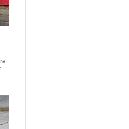
che
e