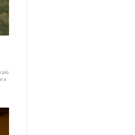
o più
to a