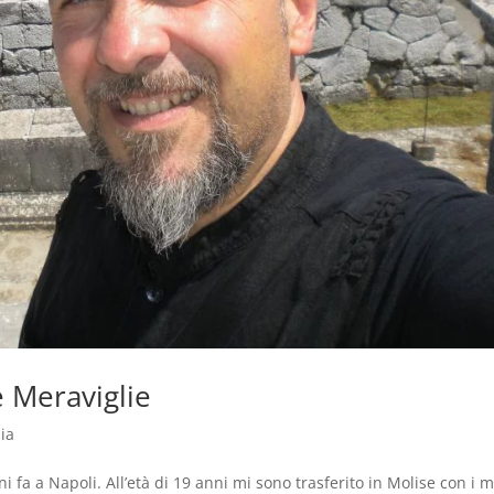
e Meraviglie
ia
fa a Napoli. All’età di 19 anni mi sono trasferito in Molise con i m