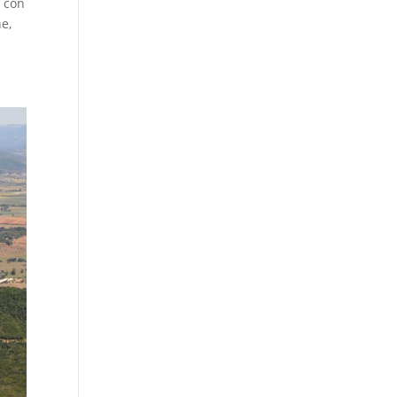
a con
ne,