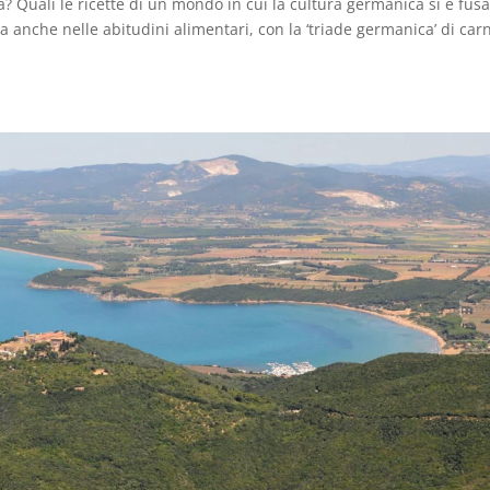
rda? Quali le ricette di un mondo in cui la cultura germanica si è fus
a anche nelle abitudini alimentari, con la ‘triade germanica’ di car