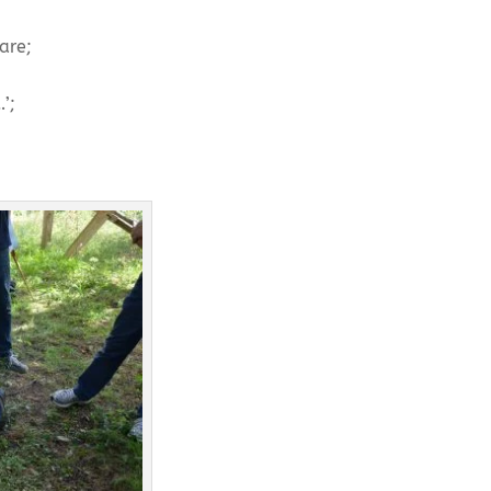
are;
’;