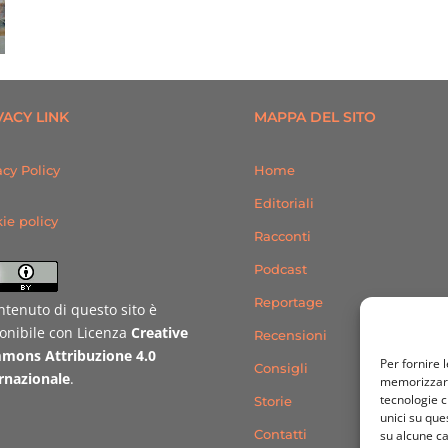
VACY LINK
MAPPA DEL SITO
acy Policy
Home
Editoriali
ie policy
Racconti
Podcast
Reportage
ontenuto di questo sito è
onibile con Licenza
Creative
Recensioni
mons Attribuzione 4.0
Per fornire 
Consigli
rnazionale
.
memorizzare 
tecnologie c
Storie
unici su que
Contatti
su alcune ca