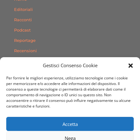
Editoriali
Racconti
Podcast
Reportage
Recensioni
Consigli
Gestisci Consenso Cookie
Storie
Per fornire le migliori esperienze, utilizziamo tecnologie come i cookie
Contatti
per memorizzare e/o accedere alle informazioni del dispositivo. Il
consenso a queste tecnologie ci permetterà di elaborare dati come il
comportamento di navigazione o ID unici su questo sito. Non
SEGUICI SUI SOCIAL
acconsentire o ritirare il consenso può influire negativamente su alcune
caratteristiche e funzioni.
Accetta
Nega