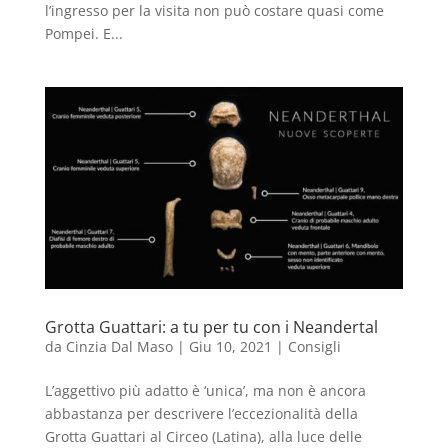
l’ingresso per la visita non può costare quasi come
Pompei. E...
Grotta Guattari: a tu per tu con i Neandertal
da
Cinzia Dal Maso
|
Giu 10, 2021
|
Consigli
L’aggettivo più adatto è ‘unica’, ma non è ancora
abbastanza per descrivere l’eccezionalità della
Grotta Guattari al Circeo (Latina), alla luce delle