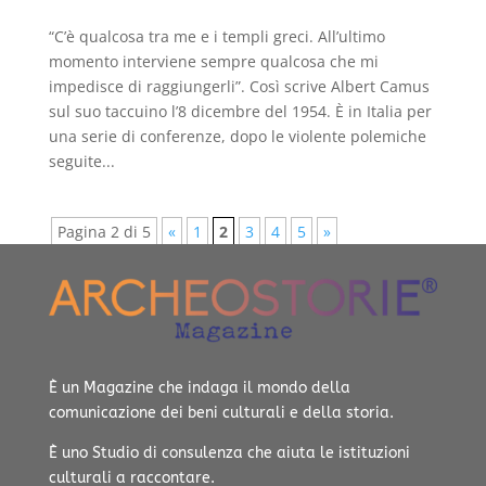
“C’è qualcosa tra me e i templi greci. All’ultimo
momento interviene sempre qualcosa che mi
impedisce di raggiungerli”. Così scrive Albert Camus
sul suo taccuino l’8 dicembre del 1954. È in Italia per
una serie di conferenze, dopo le violente polemiche
seguite...
Pagina 2 di 5
«
1
2
3
4
5
»
È un Magazine che indaga il mondo della
comunicazione dei beni culturali e della storia.
È uno Studio di consulenza che aiuta le istituzioni
culturali a raccontare.