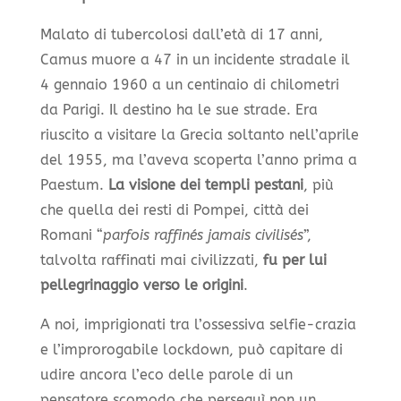
Malato di tubercolosi dall’età di 17 anni,
Camus muore a 47 in un incidente stradale il
4 gennaio 1960 a un centinaio di chilometri
da Parigi. Il destino ha le sue strade. Era
riuscito a visitare la Grecia soltanto nell’aprile
del 1955, ma l’aveva scoperta l’anno prima a
Paestum.
La visione dei templi pestani
, più
che quella dei resti di Pompei, città dei
Romani “
parfois raffinés jamais civilisés
”,
talvolta raffinati mai civilizzati,
fu per lui
pellegrinaggio verso le origini
.
A noi, imprigionati tra l’ossessiva selfie-crazia
e l’improrogabile lockdown, può capitare di
udire ancora l’eco delle parole di un
pensatore scomodo che perseguì non un