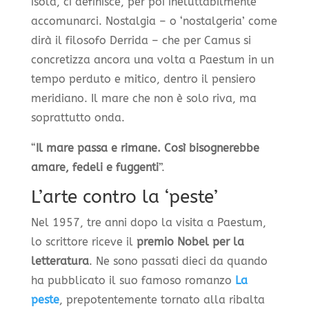
isola, ci definisce, per poi ineluttabilmente
accomunarci. Nostalgia – o ‘nostalgeria’ come
dirà il filosofo Derrida – che per Camus si
concretizza ancora una volta a Paestum in un
tempo perduto e mitico, dentro il pensiero
meridiano. Il mare che non è solo riva, ma
soprattutto onda.
“
Il mare passa e rimane. Così bisognerebbe
amare, fedeli e fuggenti
”.
L’arte contro la ‘peste’
Nel 1957, tre anni dopo la visita a Paestum,
lo scrittore riceve il
premio Nobel per la
letteratura
. Ne sono passati dieci da quando
ha pubblicato il suo famoso romanzo
La
peste
, prepotentemente tornato alla ribalta