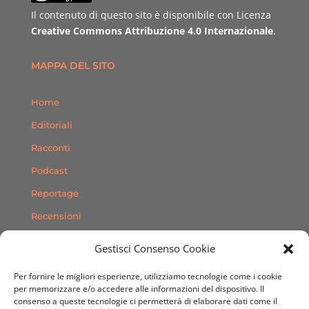
Il contenuto di questo sito è disponibile con Licenza
Creative Commons Attribuzione 4.0 Internazionale
.
MAPPA DEL SITO
Home
Editoriali
Racconti
Podcast
Reportage
Recensioni
Consigli
Gestisci Consenso Cookie
Storie
Per fornire le migliori esperienze, utilizziamo tecnologie come i cookie
Contatti
per memorizzare e/o accedere alle informazioni del dispositivo. Il
consenso a queste tecnologie ci permetterà di elaborare dati come il