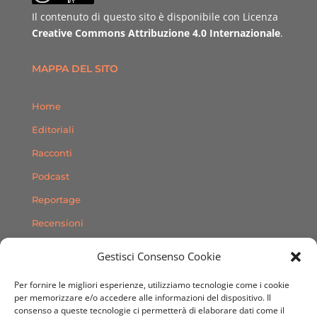
Il contenuto di questo sito è disponibile con Licenza
Creative Commons Attribuzione 4.0 Internazionale
.
MAPPA DEL SITO
Home
Editoriali
Racconti
Podcast
Reportage
Recensioni
Consigli
Gestisci Consenso Cookie
Storie
Per fornire le migliori esperienze, utilizziamo tecnologie come i cookie
Contatti
per memorizzare e/o accedere alle informazioni del dispositivo. Il
consenso a queste tecnologie ci permetterà di elaborare dati come il