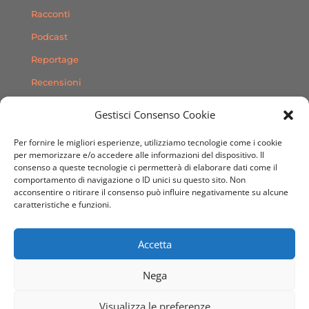
Racconti
Podcast
Reportage
Recensioni
Consigli
Gestisci Consenso Cookie
Storie
Per fornire le migliori esperienze, utilizziamo tecnologie come i cookie
Contatti
per memorizzare e/o accedere alle informazioni del dispositivo. Il
consenso a queste tecnologie ci permetterà di elaborare dati come il
comportamento di navigazione o ID unici su questo sito. Non
SEGUICI SUI SOCIAL
acconsentire o ritirare il consenso può influire negativamente su alcune
caratteristiche e funzioni.
Accetta
Nega
© 2020 Sito Web realizzato da
Dimensioni Creative
Visualizza le preferenze