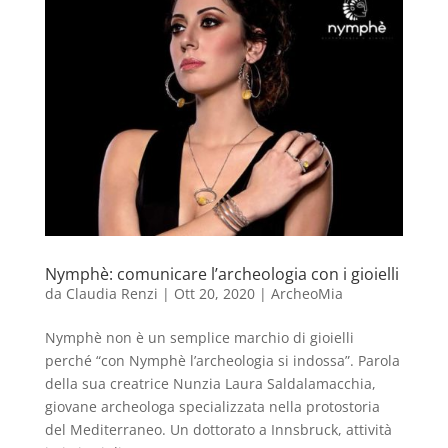
Nymphè: comunicare l’archeologia con i gioielli
da
Claudia Renzi
|
Ott 20, 2020
|
ArcheoMia
Nymphè non è un semplice marchio di gioielli
perché “con Nymphè l’archeologia si indossa”. Parola
della sua creatrice Nunzia Laura Saldalamacchia,
giovane archeologa specializzata nella protostoria
del Mediterraneo. Un dottorato a Innsbruck, attività