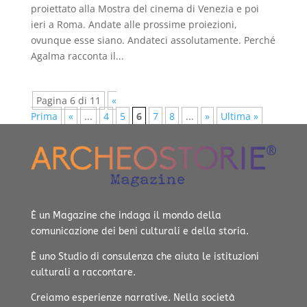
proiettato alla Mostra del cinema di Venezia e poi
ieri a Roma. Andate alle prossime proiezioni,
ovunque esse siano. Andateci assolutamente. Perché
Agalma racconta il...
Pagina 6 di 11
«
Prima
«
...
4
5
6
7
8
...
»
Ultima »
È un Magazine che indaga il mondo della
comunicazione dei beni culturali e della storia.
È uno Studio di consulenza che aiuta le istituzioni
culturali a raccontare.
Creiamo esperienze narrative.
Nella società