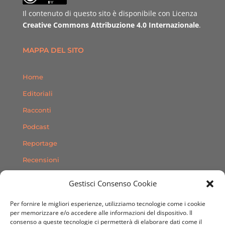
Il contenuto di questo sito è disponibile con Licenza
Creative Commons Attribuzione 4.0 Internazionale
.
MAPPA DEL SITO
Home
Editoriali
Racconti
Podcast
Reportage
Recensioni
Consigli
Gestisci Consenso Cookie
Storie
Per fornire le migliori esperienze, utilizziamo tecnologie come i cookie
Contatti
per memorizzare e/o accedere alle informazioni del dispositivo. Il
consenso a queste tecnologie ci permetterà di elaborare dati come il