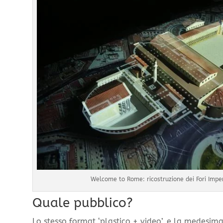
Welcome to Rome: ricostruzione dei Fori Imper
Quale pubblico?
Lo stesso format ‘plastico + video’, e la medesim