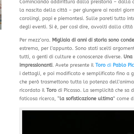
Cominciando addirittura dalla preistoria – dalla
la nascita della città – per giungere ai nostri gior
carolingi, papi e piemontesi. Sulle pareti tutto in
degli eventi. Si è, per così dire, avvolti dalla città
Per mezz’ora.
Migliaia di anni di storia sono cond
estrema, per l’appunto. Sono stati scelti argomen
tutti, a genti di culture e conoscenze diverse.
Una 
impressionanti
. Avete presente il
Toro
di
Pablo Pi
i dettagli, e poi modificato e semplificato fino a 
che però trasmettono tutta la potenza dell’anima
ricordato il
Toro
di Picasso. La semplicità che sa di
faticosa ricerca, “
la sofisticazione ultima
” come d