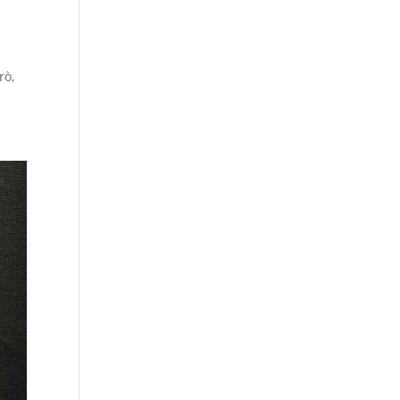
r
rò,