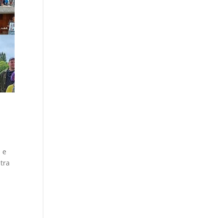
, e
stra