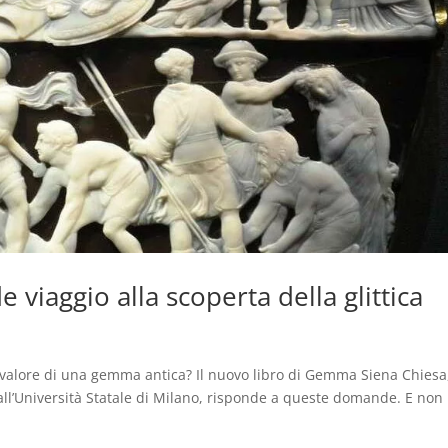
viaggio alla scoperta della glittica
i
valore di una gemma antica? Il nuovo libro di Gemma Siena Chiesa
all’Università Statale di Milano, risponde a queste domande. E non