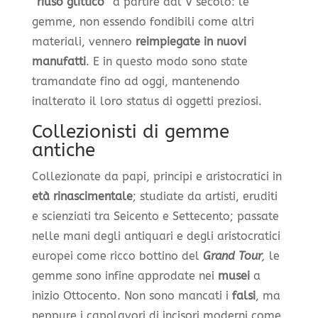
“
riuso glittico”
a partire dal V secolo: le
gemme, non essendo fondibili come altri
materiali, vennero
reimpiegate in nuovi
manufatti
. E in questo modo sono state
tramandate fino ad oggi, mantenendo
inalterato il loro status di oggetti preziosi.
Collezionisti di gemme
antiche
Collezionate da papi, principi e aristocratici in
età rinascimentale
; studiate da artisti, eruditi
e scienziati tra Seicento e Settecento; passate
nelle mani degli antiquari e degli aristocratici
europei come ricco bottino del
Grand Tour
,
le
gemme
s
ono infine approdate nei
musei
a
inizio Ottocento. Non sono mancati i
falsi
, ma
neppure i capolavori di incisori moderni come