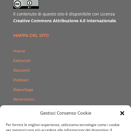
Il contenuto di questo sito è disponibile con Licenza
Creative Commons Attribuzione 4.0 Internazionale
.
MAPPA DEL SITO
Home
Editoriali
Racconti
Podcast
Reportage
Recensioni
Consigli
Gestisci Consenso Cookie
Storie
Per fornire le migliori esperienze, utilizziamo tecnologie come i cookie
Contatti
per memorizzare e/o accedere alle informazioni del dispositivo. Il