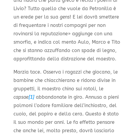
una nuora che parla greco e recita i poemi di
Livio? Tutto quello che vuole da Petronilla è
un erede per la sua
gens
! E lei dovrà smettere
di frequentare i nostri compagni per non
rovinarsi la reputazione» aggiunge con una
smorfia, e indica col mento Aulo, Marco e Tito
che si stanno azzuffando con spade di legno,
approfittando della distrazione del maestro.
Marzia tace. Osserva i ragazzi che giocano, le
bambine che chiacchierano e ridono divise in
gruppetti, il maestro chino sui rotoli, le
capsae
[1]
abbandonate in giro. Annusa a pieni
polmoni l’odore familiare dell’inchiostro, del
cuoio, del papiro e della cera. Questo è stato
il suo mondo per anni. Le fa effetto pensare
che anche lei, molto presto, dovrà lasciarlo