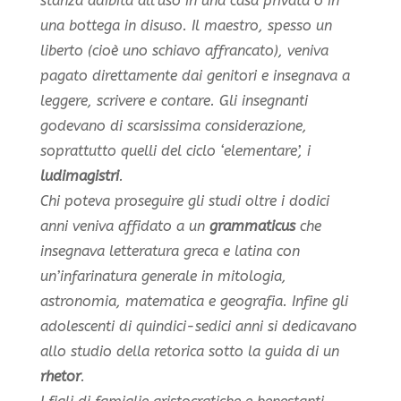
stanza adibita all’uso in una casa privata o in
una bottega in disuso. Il maestro, spesso un
liberto (cioè uno schiavo affrancato), veniva
pagato direttamente dai genitori e insegnava a
leggere, scrivere e contare. Gli insegnanti
godevano di scarsissima considerazione,
soprattutto quelli del ciclo ‘elementare’, i
ludimagistri
.
Chi poteva proseguire gli studi oltre i dodici
anni veniva affidato a un
grammaticus
che
insegnava letteratura greca e latina con
un’infarinatura generale in mitologia,
astronomia, matematica e geografia. Infine gli
adolescenti di quindici-sedici anni si dedicavano
allo studio della retorica sotto la guida di un
rhetor
.