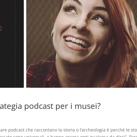
rategia podcast per i musei?
re podcast che raccontano la storia o l’archeologia è perché le sto
assato sono universali, e hanno ancora oggi qualcosa da dirci”. Par