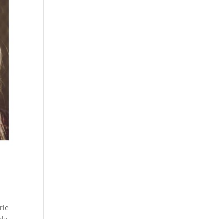
rie
ola