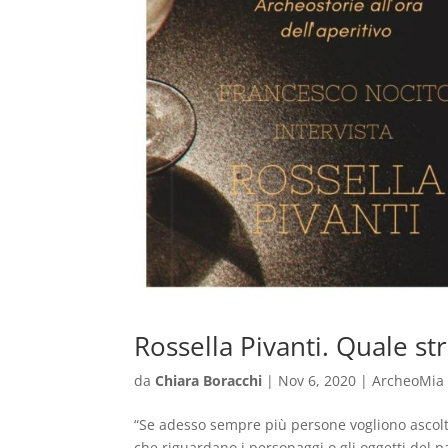
Rossella Pivanti. Quale st
da
Chiara Boracchi
|
Nov 6, 2020
|
ArcheoMia
“Se adesso sempre più persone vogliono ascolta
che riguardano i personaggi o gli oggetti del p