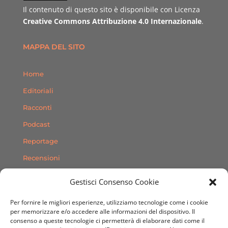
Il contenuto di questo sito è disponibile con Licenza
Creative Commons Attribuzione 4.0 Internazionale
.
MAPPA DEL SITO
Home
Editoriali
Racconti
Podcast
Reportage
Recensioni
Consigli
Gestisci Consenso Cookie
Storie
Per fornire le migliori esperienze, utilizziamo tecnologie come i cookie
Contatti
per memorizzare e/o accedere alle informazioni del dispositivo. Il
consenso a queste tecnologie ci permetterà di elaborare dati come il