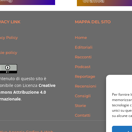
Grafica
VACY LINK
MAPPA DEL SITO
acy Policy
Home
Editoriali
ie policy
Racconti
Podcast
Reportage
ontenuto di questo sito è
onibile con Licenza
Creative
Recensioni
mons Attribuzione 4.0
Per fornire 
Consigli
rnazionale
.
memorizzare 
tecnologie c
Storie
unici su que
Contatti
su alcune ca