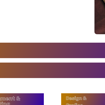
ment &
Design &
ting