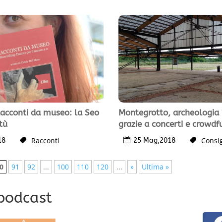
 Racconti da museo: la Seo
Montegrotto, archeologia 
tù
grazie a concerti e crowdf
Racconti
Consig
18
25 Mag,2018
0
91
92
...
100
110
120
...
»
Ultima »
 podcast