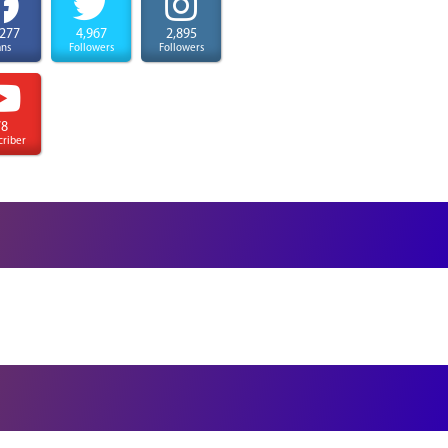
,277
4,967
2,895
ans
Followers
Followers
78
criber