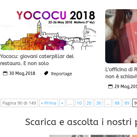
Yococu: giovani caterpillar del
restauro. E non solo
L’officina di
Reportage
30 Mag,2018
non è schiavi
29 Mag,20
Pagina 90 di 149
« Prima
«
...
10
20
30
...
88
89
9
Scarica e ascolta i nostri