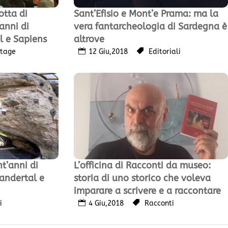
tta di
Sant’Efisio e Mont’e Prama: ma la
anni di
vera fantarcheologia di Sardegna è
l e Sapiens
altrove
tage
12 Giu,2018
Editoriali
L’officina di Racconti da museo:
t’anni di
storia di uno storico che voleva
andertal e
imparare a scrivere e a raccontare
4 Giu,2018
Racconti
i