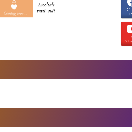
21
F
Subs