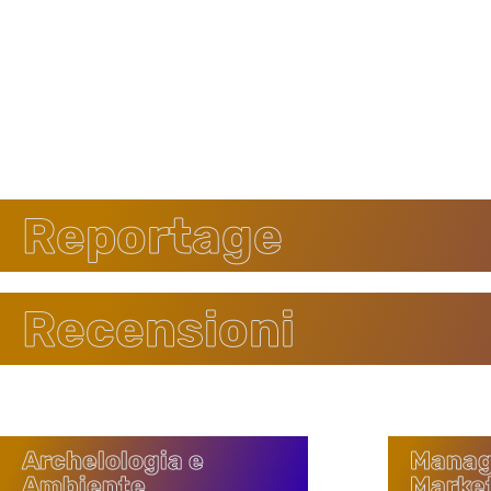
Reportage
Recensioni
Archelologia e
Manag
Ambiente
Marke