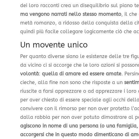
dei loro racconti crea un disequilibrio sul piano 
ma vengono narrati nello stesso momento
, il ch
metà romanzo, a ridosso della conquista della città
quindi più facile collegare logicamente ciò che ac
Un movente unico
Per quanto diverse siano le esistenze delle tre f
da vicino ci si accorge che le loro azioni si posso
volontà
:
quella di amare ed essere amate
. Persi
cieche, alla fine non sono che risposte a un
sentim
riuscite a farsi apprezzare o ad apprezzare i loro 
per aver chiesto di essere speciale agli occhi della
convivere con il rimorso per non aver protetto l’ado
dalla rabbia per non aver potuto dimostrare al p
agiscono in nome di una persona (o una famiglia,
accorgersi che in questo modo dimenticano di ama