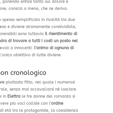
, ponendo enfasi tanto sul dolore e
ione, conscia o meno, che ne deriva.
o spesso semplificato in rivalità tra due
eso e diviene stranamente condivisibile,
ensibili sono tuttavia
il risentimento di
dra di trovare a tutti i costi un posto nel
evoli o innocenti:
l’animo di ognuna di
 l’unico obiettivo di tutte diviene
non cronologico
ivo
piuttosto fitto, nel quale i numerosi
ale, senza mai accavallarsi né lasciare
e in
Elettra
le tre donne del romanzo si
ere più voci collide con l’
ordine
 di età tra le protagoniste, la coesistenza