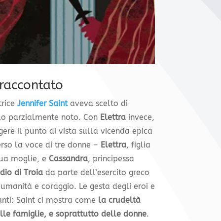
raccontato
ttrice
Jennifer Saint
aveva scelto di
lo parzialmente noto. Con
Elettra
invece,
gere il punto di vista sulla vicenda epica
erso la voce di tre donne –
Elettra
, figlia
sua moglie, e
Cassandra
, principessa
dio di Troia
da parte dell’esercito greco
umanità e coraggio. Le gesta degli eroi e
anti: Saint ci mostra come
la crudeltà
lle famiglie, e soprattutto delle donne
.