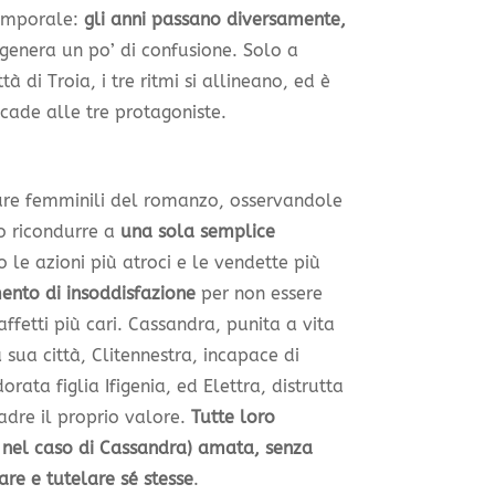
temporale:
gli anni passano diversamente,
e genera un po’ di confusione. Solo a
 di Troia, i tre ritmi si allineano, ed è
cade alle tre protagoniste.
igure femminili del romanzo, osservandole
no ricondurre a
una sola semplice
no le azioni più atroci e le vendette più
ento di insoddisfazione
per non essere
affetti più cari. Cassandra, punita a vita
 sua città, Clitennestra, incapace di
rata figlia Ifigenia, ed Elettra, distrutta
adre il proprio valore.
Tutte loro
 nel caso di Cassandra) amata, senza
re e tutelare sé stesse
.