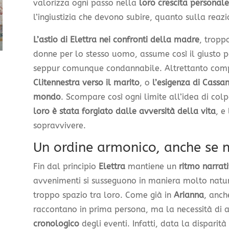
valorizza ogni passo nella
loro crescita personale
l’ingiustizia che devono subire, quanto sulla reaz
L’astio di Elettra nei confronti della madre
, tropp
donne per lo stesso uomo, assume così il giusto p
seppur comunque condannabile. Altrettanto compr
Clitennestra verso il marito
, o
l’esigenza di Cassan
mondo
. Scompare così ogni limite all’idea di colp
loro è stata forgiato dalle avversità della vita
, e
sopravvivere.
Un ordine armonico, anche se 
Fin dal principio
Elettra
mantiene un
ritmo narrat
avvenimenti si susseguono in maniera molto natur
troppo spazio tra loro. Come già in
Arianna
, anch
raccontano in prima persona, ma la necessità di av
cronologico
degli eventi. Infatti, data la disparità