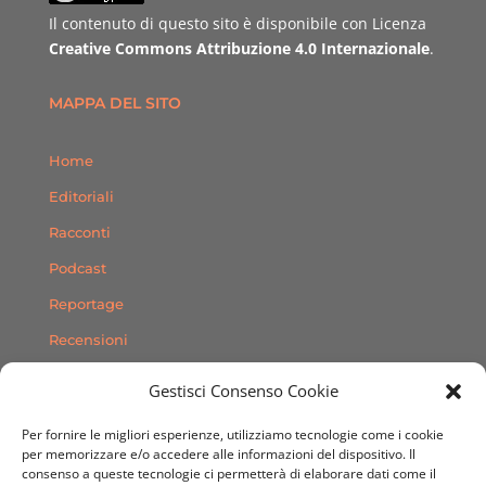
Il contenuto di questo sito è disponibile con Licenza
Creative Commons Attribuzione 4.0 Internazionale
.
MAPPA DEL SITO
Home
Editoriali
Racconti
Podcast
Reportage
Recensioni
Consigli
Gestisci Consenso Cookie
Storie
Per fornire le migliori esperienze, utilizziamo tecnologie come i cookie
Contatti
per memorizzare e/o accedere alle informazioni del dispositivo. Il
consenso a queste tecnologie ci permetterà di elaborare dati come il