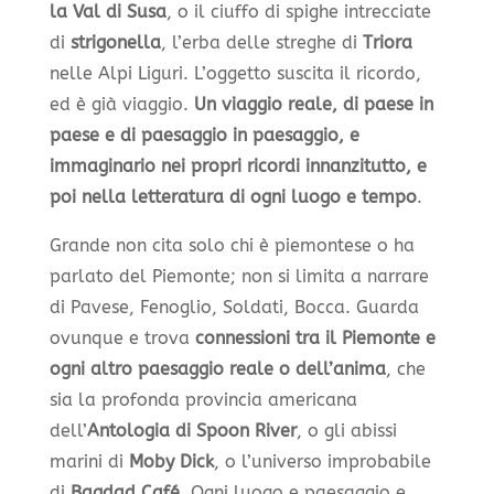
la Val di Susa
, o il ciuffo di spighe intrecciate
di
strigonella
, l’erba delle streghe di
Triora
nelle Alpi Liguri. L’oggetto suscita il ricordo,
ed è già viaggio.
Un viaggio reale, di paese in
paese e di paesaggio in paesaggio, e
immaginario nei propri ricordi innanzitutto, e
poi nella letteratura di ogni luogo e tempo
.
Grande non cita solo chi è piemontese o ha
parlato del Piemonte; non si limita a narrare
di Pavese, Fenoglio, Soldati, Bocca. Guarda
ovunque e trova
connessioni tra il Piemonte e
ogni altro paesaggio reale o dell’anima
, che
sia la profonda provincia americana
dell’
Antologia di Spoon River
, o gli abissi
marini di
Moby Dick
, o l’universo improbabile
di
Bagdad Café
. Ogni luogo e paesaggio e