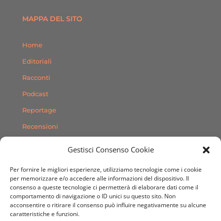
MAPPA DEL SITO
Home
Editoriali
Racconti
Podcast
Reportage
Recensioni
Consigli
Gestisci Consenso Cookie
Storie
Per fornire le migliori esperienze, utilizziamo tecnologie come i cookie
Contatti
per memorizzare e/o accedere alle informazioni del dispositivo. Il
consenso a queste tecnologie ci permetterà di elaborare dati come il
comportamento di navigazione o ID unici su questo sito. Non
SEGUICI SUI SOCIAL
acconsentire o ritirare il consenso può influire negativamente su alcune
caratteristiche e funzioni.