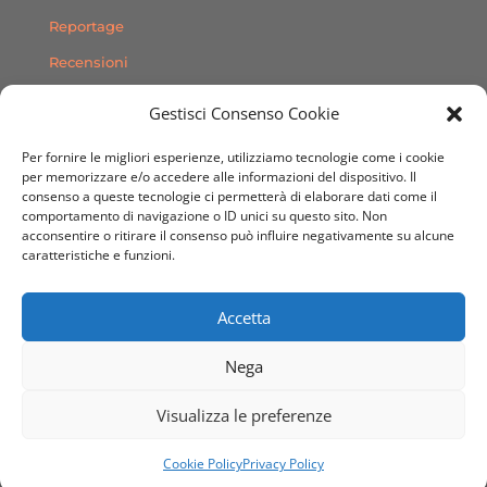
Reportage
Recensioni
Consigli
Gestisci Consenso Cookie
Storie
Per fornire le migliori esperienze, utilizziamo tecnologie come i cookie
Contatti
per memorizzare e/o accedere alle informazioni del dispositivo. Il
consenso a queste tecnologie ci permetterà di elaborare dati come il
comportamento di navigazione o ID unici su questo sito. Non
SEGUICI SUI SOCIAL
acconsentire o ritirare il consenso può influire negativamente su alcune
caratteristiche e funzioni.
Accetta
Nega
© 2020 Sito Web realizzato da
Dimensioni Creative
Visualizza le preferenze
Agenzia Grafica & Web
Cookie Policy
Privacy Policy