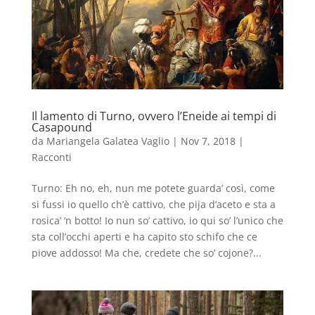
Il lamento di Turno, ovvero l’Eneide ai tempi di
Casapound
da
Mariangela Galatea Vaglio
|
Nov 7, 2018
|
Racconti
Turno: Eh no, eh, nun me potete guarda’ così, come
si fussi io quello ch’è cattivo, che pija d’aceto e sta a
rosica’ ‘n botto! Io nun so’ cattivo, io qui so’ l’unico che
sta coll’occhi aperti e ha capito sto schifo che ce
piove addosso! Ma che, credete che so’ cojone?...