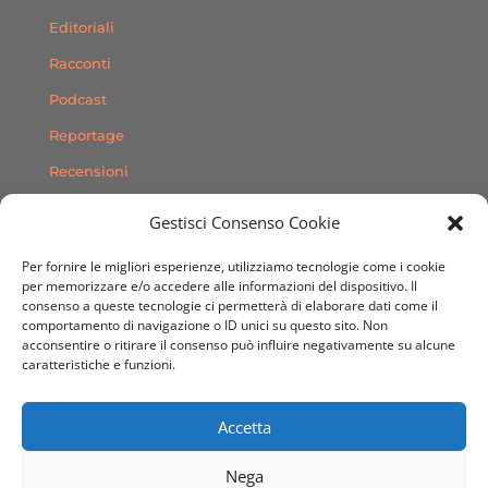
Editoriali
Racconti
Podcast
Reportage
Recensioni
Consigli
Gestisci Consenso Cookie
Storie
Per fornire le migliori esperienze, utilizziamo tecnologie come i cookie
Contatti
per memorizzare e/o accedere alle informazioni del dispositivo. Il
consenso a queste tecnologie ci permetterà di elaborare dati come il
comportamento di navigazione o ID unici su questo sito. Non
SEGUICI SUI SOCIAL
acconsentire o ritirare il consenso può influire negativamente su alcune
caratteristiche e funzioni.
Accetta
Nega