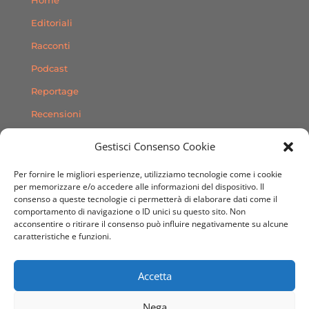
Editoriali
Racconti
Podcast
Reportage
Recensioni
Consigli
Gestisci Consenso Cookie
Storie
Per fornire le migliori esperienze, utilizziamo tecnologie come i cookie
Contatti
per memorizzare e/o accedere alle informazioni del dispositivo. Il
consenso a queste tecnologie ci permetterà di elaborare dati come il
comportamento di navigazione o ID unici su questo sito. Non
SEGUICI SUI SOCIAL
acconsentire o ritirare il consenso può influire negativamente su alcune
caratteristiche e funzioni.
Accetta
Nega