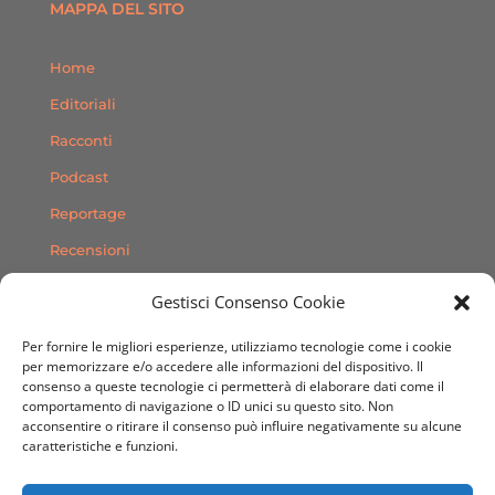
MAPPA DEL SITO
Home
Editoriali
Racconti
Podcast
Reportage
Recensioni
Consigli
Gestisci Consenso Cookie
Storie
Per fornire le migliori esperienze, utilizziamo tecnologie come i cookie
Contatti
per memorizzare e/o accedere alle informazioni del dispositivo. Il
consenso a queste tecnologie ci permetterà di elaborare dati come il
comportamento di navigazione o ID unici su questo sito. Non
SEGUICI SUI SOCIAL
acconsentire o ritirare il consenso può influire negativamente su alcune
caratteristiche e funzioni.