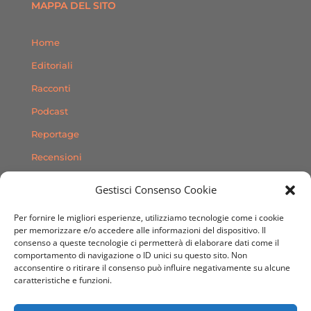
MAPPA DEL SITO
Home
Editoriali
Racconti
Podcast
Reportage
Recensioni
Consigli
Gestisci Consenso Cookie
Storie
Per fornire le migliori esperienze, utilizziamo tecnologie come i cookie
Contatti
per memorizzare e/o accedere alle informazioni del dispositivo. Il
consenso a queste tecnologie ci permetterà di elaborare dati come il
comportamento di navigazione o ID unici su questo sito. Non
SEGUICI SUI SOCIAL
acconsentire o ritirare il consenso può influire negativamente su alcune
caratteristiche e funzioni.