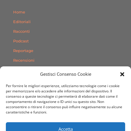
Home
Editoriali
Racconti
Podcast
Reportage
Recensioni
Consigli
Gestisci Consenso Cookie
Storie
Per fornire le migliori esperienze, utilizziamo tecnologie come i cookie
Contatti
per memorizzare e/o accedere alle informazioni del dispositivo. Il
consenso a queste tecnologie ci permetterà di elaborare dati come il
comportamento di navigazione o ID unici su questo sito. Non
SEGUICI SUI SOCIAL
acconsentire o ritirare il consenso può influire negativamente su alcune
caratteristiche e funzioni.
Accetta