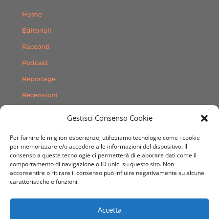
Home
Editoriali
Racconti
Podcast
Reportage
Recensioni
Consigli
Gestisci Consenso Cookie
Storie
Per fornire le migliori esperienze, utilizziamo tecnologie come i cookie
Contatti
per memorizzare e/o accedere alle informazioni del dispositivo. Il
consenso a queste tecnologie ci permetterà di elaborare dati come il
comportamento di navigazione o ID unici su questo sito. Non
SEGUICI SUI SOCIAL
acconsentire o ritirare il consenso può influire negativamente su alcune
caratteristiche e funzioni.
Accetta