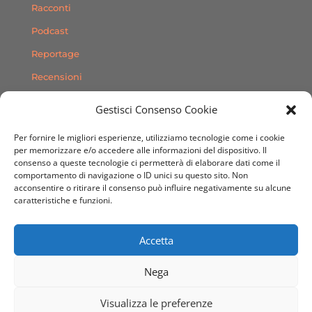
Racconti
Podcast
Reportage
Recensioni
Consigli
Gestisci Consenso Cookie
Storie
Per fornire le migliori esperienze, utilizziamo tecnologie come i cookie
Contatti
per memorizzare e/o accedere alle informazioni del dispositivo. Il
consenso a queste tecnologie ci permetterà di elaborare dati come il
comportamento di navigazione o ID unici su questo sito. Non
SEGUICI SUI SOCIAL
acconsentire o ritirare il consenso può influire negativamente su alcune
caratteristiche e funzioni.
Accetta
Nega
© 2020 Sito Web realizzato da
Dimensioni Creative
Visualizza le preferenze
Agenzia Grafica & Web