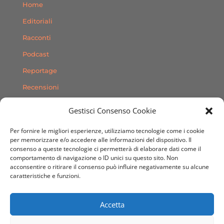
Home
Editoriali
Racconti
Podcast
Reportage
Recensioni
Consigli
Gestisci Consenso Cookie
Storie
Per fornire le migliori esperienze, utilizziamo tecnologie come i cookie
Contatti
per memorizzare e/o accedere alle informazioni del dispositivo. Il
consenso a queste tecnologie ci permetterà di elaborare dati come il
comportamento di navigazione o ID unici su questo sito. Non
SEGUICI SUI SOCIAL
acconsentire o ritirare il consenso può influire negativamente su alcune
caratteristiche e funzioni.
Accetta