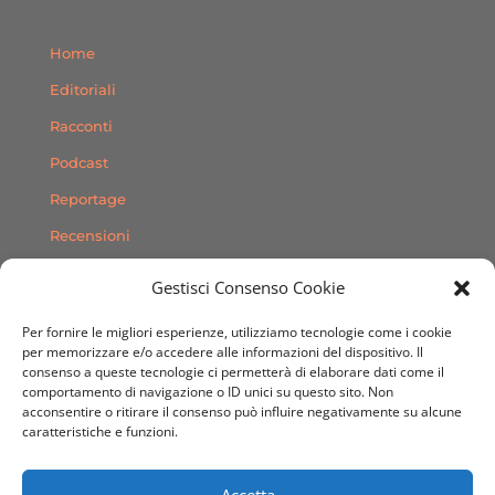
Home
Editoriali
Racconti
Podcast
Reportage
Recensioni
Consigli
Gestisci Consenso Cookie
Storie
Per fornire le migliori esperienze, utilizziamo tecnologie come i cookie
Contatti
per memorizzare e/o accedere alle informazioni del dispositivo. Il
consenso a queste tecnologie ci permetterà di elaborare dati come il
comportamento di navigazione o ID unici su questo sito. Non
SEGUICI SUI SOCIAL
acconsentire o ritirare il consenso può influire negativamente su alcune
caratteristiche e funzioni.
Accetta