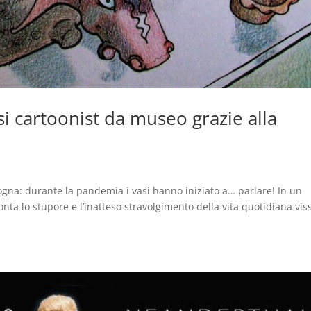
si cartoonist da museo grazie alla
ogna: durante la pandemia i vasi hanno iniziato a… parlare! In un
conta lo stupore e l’inatteso stravolgimento della vita quotidiana vis