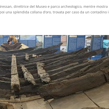
 Bressan, direttrice del Museo e parco archeologico, mentre mostra
 poi una splendida collana d’oro, trovata per caso da un contadino 