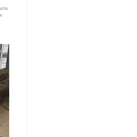
 una
in