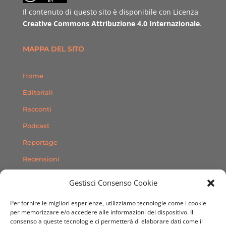
Il contenuto di questo sito è disponibile con Licenza
Creative Commons Attribuzione 4.0 Internazionale
.
MAPPA DEL SITO
Home
Editoriali
Racconti
Podcast
Reportage
Recensioni
Consigli
Gestisci Consenso Cookie
Storie
Per fornire le migliori esperienze, utilizziamo tecnologie come i cookie
Contatti
per memorizzare e/o accedere alle informazioni del dispositivo. Il
consenso a queste tecnologie ci permetterà di elaborare dati come il