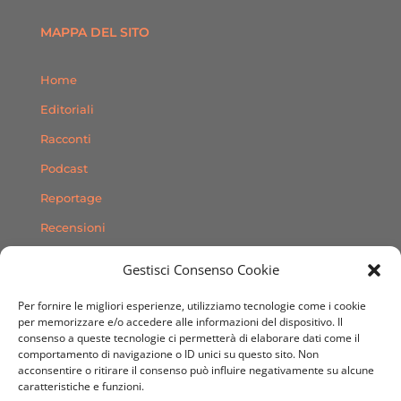
MAPPA DEL SITO
Home
Editoriali
Racconti
Podcast
Reportage
Recensioni
Consigli
Gestisci Consenso Cookie
Storie
Per fornire le migliori esperienze, utilizziamo tecnologie come i cookie
Contatti
per memorizzare e/o accedere alle informazioni del dispositivo. Il
consenso a queste tecnologie ci permetterà di elaborare dati come il
comportamento di navigazione o ID unici su questo sito. Non
SEGUICI SUI SOCIAL
acconsentire o ritirare il consenso può influire negativamente su alcune
caratteristiche e funzioni.