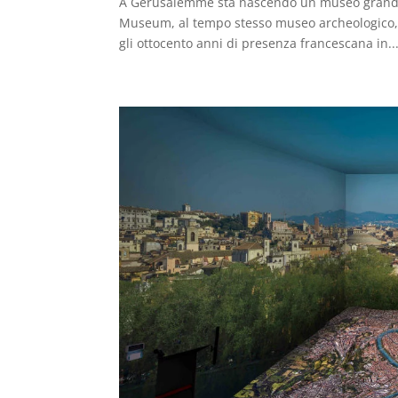
A Gerusalemme sta nascendo un museo grandioso
Museum, al tempo stesso museo archeologico, 
gli ottocento anni di presenza francescana in..