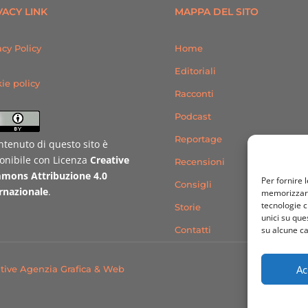
VACY LINK
MAPPA DEL SITO
acy Policy
Home
Editoriali
ie policy
Racconti
Podcast
Reportage
ontenuto di questo sito è
onibile con Licenza
Creative
Recensioni
mons Attribuzione 4.0
Per fornire 
Consigli
rnazionale
.
memorizzare 
tecnologie c
Storie
unici su que
Contatti
su alcune ca
Ac
tive Agenzia Grafica & Web