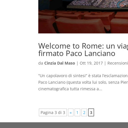
Welcome to Rome: un viag
firmato Paco Lanciano
da
Cinzia Dal Maso
|
Ott 19, 2017
|
Recension
“Un capolavoro di sintesi” è stata l’esclamazi
Paco Lanciano (questa volta lui solo, senza Pie
cinematografica tutta rimessa a...
Pagina 3 di 3
«
1
2
3