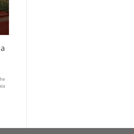
ma
che
ala