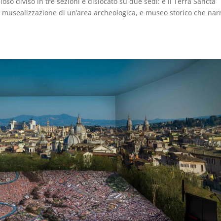
 diviso in tre sezioni e dislocato su due sedi: è il Terra Sancta
musealizzazione di un’area archeologica, e museo storico che nar
.