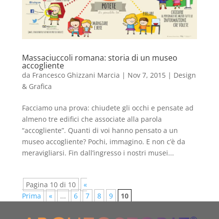
Massaciuccoli romana: storia di un museo
accogliente
da
Francesco Ghizzani Marcia
|
Nov 7, 2015
|
Design
& Grafica
​​Facciamo una prova: chiudete gli occhi e pensate ad
almeno tre edifici che associate alla parola
“accogliente”. Quanti di voi hanno pensato a un
museo accogliente? Pochi, immagino. E non c’è da
meravigliarsi. Fin dall’ingresso i nostri musei...
Pagina 10 di 10
«
Prima
«
...
6
7
8
9
10