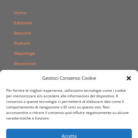
Home
Editoriali
Racconti
Podcast
Reportage
Recensioni
Consigli
Gestisci Consenso Cookie
Storie
Per fornire le migliori esperienze, utilizziamo tecnologie come i cookie
Contatti
per memorizzare e/o accedere alle informazioni del dispositivo. Il
consenso a queste tecnologie ci permetterà di elaborare dati come il
comportamento di navigazione o ID unici su questo sito. Non
SEGUICI SUI SOCIAL
acconsentire o ritirare il consenso può influire negativamente su alcune
caratteristiche e funzioni.
Accetta