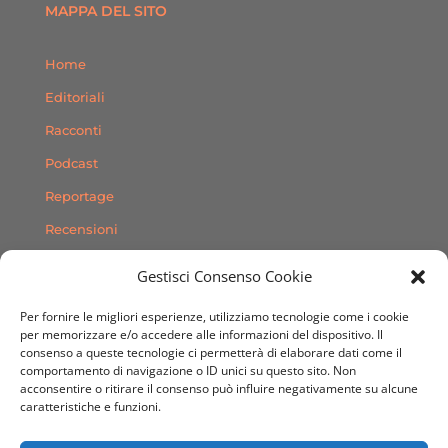
MAPPA DEL SITO
Home
Editoriali
Racconti
Podcast
Reportage
Recensioni
Consigli
Gestisci Consenso Cookie
Storie
Per fornire le migliori esperienze, utilizziamo tecnologie come i cookie
Contatti
per memorizzare e/o accedere alle informazioni del dispositivo. Il
consenso a queste tecnologie ci permetterà di elaborare dati come il
comportamento di navigazione o ID unici su questo sito. Non
SEGUICI SUI SOCIAL
acconsentire o ritirare il consenso può influire negativamente su alcune
caratteristiche e funzioni.