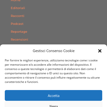
Editoriali
Racconti
Podcast
Reportage
Recensioni
Consigli
Gestisci Consenso Cookie
Storie
Per fornire le migliori esperienze, utilizziamo tecnologie come i cookie
Contatti
per memorizzare e/o accedere alle informazioni del dispositivo. Il
consenso a queste tecnologie ci permetterà di elaborare dati come il
comportamento di navigazione o ID unici su questo sito. Non
SEGUICI SUI SOCIAL
acconsentire o ritirare il consenso può influire negativamente su alcune
caratteristiche e funzioni.
Accetta
Nega