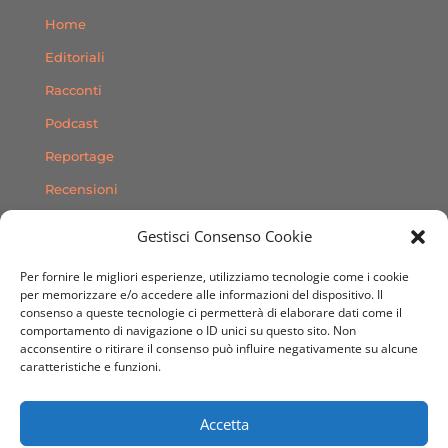
Home
Editoriali
Racconti
Podcast
Reportage
Recensioni
Consigli
Gestisci Consenso Cookie
Storie
Per fornire le migliori esperienze, utilizziamo tecnologie come i cookie
Contatti
per memorizzare e/o accedere alle informazioni del dispositivo. Il
consenso a queste tecnologie ci permetterà di elaborare dati come il
comportamento di navigazione o ID unici su questo sito. Non
SEGUICI SUI SOCIAL
acconsentire o ritirare il consenso può influire negativamente su alcune
caratteristiche e funzioni.
Accetta